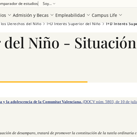
mparador de estudios
Soy...
ios
Admisión y Becas
Empleabilidad
Campus Life
 los Derechos del Niño
I+D Interés Superior del Niño
I+D Interés Sup
 del Niño - Situación
Ver más
cia y la adolescencia de la Comunitat Valenciana.
(DOCV núm. 5803, de 10 de juli
uación de desamparo, tratará de promover la constitución de la tutela ordinaria c