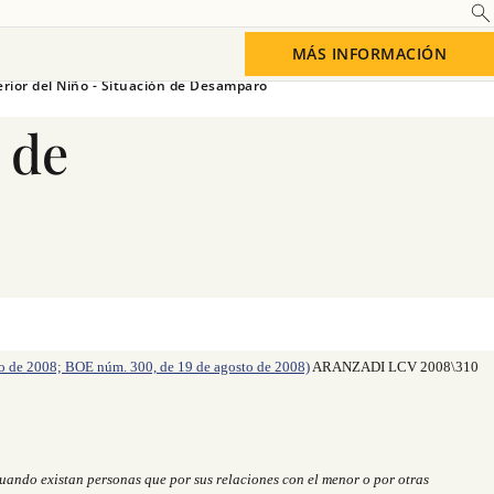
Ciberseguridad
MÁS INFORMACIÓN
erior del Niño - Situación de Desamparo
 de
Saber más
o de 2008; BOE núm. 300, de 19 de agosto de 2008)
ARANZADI LCV 2008\310
uando existan personas que por sus relaciones con el menor o por otras