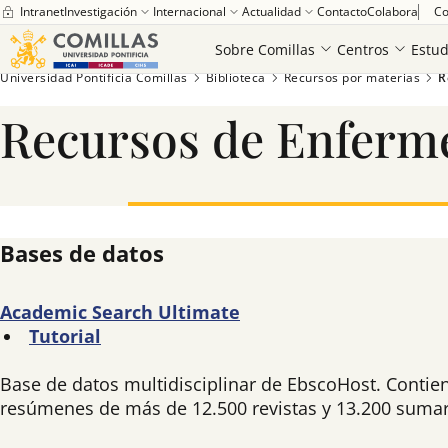
Intranet
Investigación
Internacional
Actualidad
Contacto
Colabora
Co
Sobre Comillas
Centros
Estud
Universidad Pontificia Comillas
Biblioteca
Recursos por materias
R
Recursos de Enfermer
Bases de datos
Academic Search Ultimate
Tutorial
Base de datos multidisciplinar de EbscoHost. Contie
resúmenes de más de 12.500 revistas y 13.200 sumar