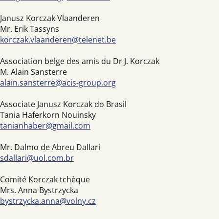
Janusz Korczak Vlaanderen
Mr. Erik Tassyns
korczak.vlaanderen@telenet.be
Association belge des amis du Dr J. Korczak
M. Alain Sansterre
alain.sansterre@acis-group.org
Associate Janusz Korczak do Brasil
Tania Haferkorn Nouinsky
tanianhaber@gmail.com
Mr. Dalmo de Abreu Dallari
sdallari@uol.com.br
Comité Korczak tchèque
Mrs. Anna Bystrzycka
bystrzycka.anna@volny.cz