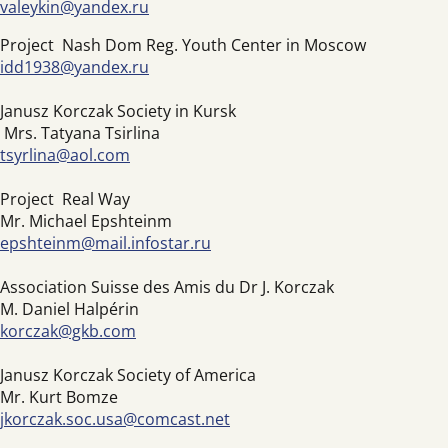
valeykin@yandex.ru
Project Nash Dom Reg. Youth Center in Moscow
idd1938@yandex.ru
Janusz Korczak Society in Kursk
Mrs. Tatyana Tsirlina
tsyrlina@aol.com
Project Real Way
Mr. Michael Epshteinm
epshteinm@mail.infostar.ru
Association Suisse des Amis du Dr J. Korczak
M. Daniel Halpérin
korczak@gkb.com
Janusz Korczak Society of America
Mr. Kurt Bomze
jkorczak.soc.usa@comcast.net