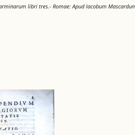
su Carminarum libri tres.- Romae: Apud Iacobum Mascard