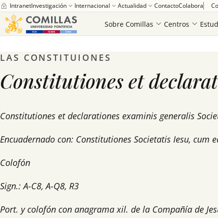
Intranet
Investigación
Internacional
Actualidad
Contacto
Colabora
Co
Sobre Comillas
Centros
Estud
LAS CONSTITUIONES
Universidad Pontificia Comillas
Biblioteca
Exposiciones virtuales
E
Constitutiones et declarati
Constitutiones et declarationes examinis generalis Soci
Encuadernado con: Constitutiones Societatis Iesu, cum
Colofón
Sign.: A-C8, A-Q8, R3
Port. y colofón con anagrama xil. de la Compañía de Jes