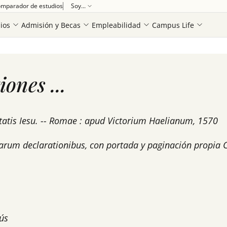
mparador de estudios
Soy...
ios
Admisión y Becas
Empleabilidad
Campus Life
xposiciones 2007-2015
jesuitas exposición bibliográfica
las constituc
ones ...
etatis Iesu. -- Romae : apud Victorium Haelianum, 1570
 earum declarationibus, con portada y paginación propi
ús