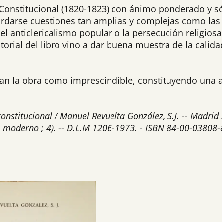
o Constitucional (1820-1823) con ánimo ponderado y só
bordarse cuestiones tan amplias y complejas como las 
el anticlericalismo popular o la persecución religiosa
itorial del libro vino a dar buena muestra de la calida
ifican la obra como imprescindible, constituyendo una
io constitucional / Manuel Revuelta González, S.J. -- Madri
ndo moderno ; 4). -- D.L.M 1206-1973. - ISBN 84-00-03808-