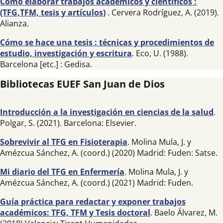
Cómo elaborar trabajos académicos y científicos :
(TFG,TFM, tesis y artículos)
. Cervera Rodríguez, A. (2019).
Alianza.
Cómo se hace una tesis : técnicas y procedimientos de
estudio, investigación y escritura
. Eco, U. (1988).
Barcelona [etc.] : Gedisa.
Bibliotecas EUEF San Juan de Dios
Introducción a la investigación en ciencias de la salud
.
Polgar, S. (2021). Barcelona: Elsevier.
Sobrevivir al TFG en Fisioterapia
. Molina Mula, J. y
Amézcua Sánchez, A. (coord.) (2020) Madrid: Fuden: Satse.
Mi diario del TFG en Enfermería
. Molina Mula, J. y
Amézcua Sánchez, A. (coord.) (2021) Madrid: Fuden.
Guía práctica para redactar y exponer trabajos
académicos: TFG, TFM y Tesis doctoral
. Baelo Álvarez, M.