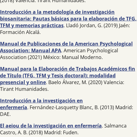
(2018) Valencia: Tirant Humanidades.
Introducción a la metodología de investigación
biosanitaria: Pautas básicas para la elaboración de TFG,
TFM y memorias prácticas
. Lladó Jordan, G. (2019) Jaén:
Formación Alcalá.
Manual de Publicaciones de la American Psychological
Association: Manual APA
. American Psychological
Association (2021) México: Manual Moderno.
Manual para la Elaboración de Trabajos Académicos fin
de Título (TFG, TFM y Tesis doctoral): modalidad
presencial y online
. Baelo Álvarez, M. (2020) Valencia:
Tirant Humanidades.
Introducción a la investigación en
enfermería
. Fernández-Lasquetty Blanc, B. (2013) Madrid:
DAE.
El aeiou de la investigación en enfermería
. Salmanca
Castro, A. B. (2018) Madrid: Fuden.