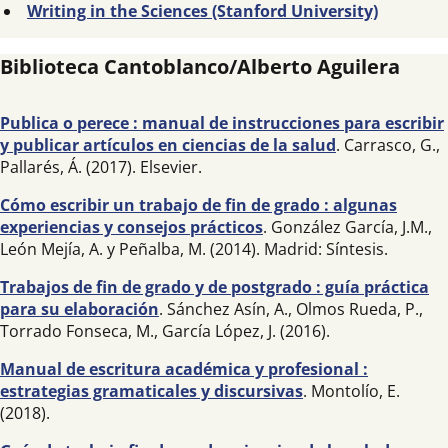
Writing in the Sciences (Stanford University)
Biblioteca Cantoblanco/Alberto Aguilera
Publica o perece : manual de instrucciones para escribir
y publicar artículos en ciencias de la salud
. Carrasco, G.,
Pallarés, Á. (2017). Elsevier.
Cómo escribir un trabajo de fin de grado : algunas
experiencias y consejos prácticos
. González García, J.M.,
León Mejía, A. y Peñalba, M. (2014). Madrid: Síntesis.
Trabajos de fin de grado y de postgrado : guía práctica
para su elaboración
. Sánchez Asín, A., Olmos Rueda, P.,
Torrado Fonseca, M., García López, J. (2016).
Manual de escritura académica y profesional :
estrategias gramaticales y discursivas
. Montolío, E.
(2018).