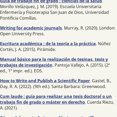
Guía de trabajo fin de grado : ciencias de la salud
.
Morillo Velázquez, J. M. (2019). Escuela Universitaria
Enfermería y Fisioterapia San Juan de Dios, Universidad
Pontificia Comillas.
Writing for academic journals
. Murray, R. (2020). London:
Open University Press.
Escritura académica : de la teoría a la práctica
. Núñez
Cortés, J. A. (2015). Pirámide.
Manual básico para la realización de tesinas, tesis y
trabajos de investigación
. Pantoja Vallejo, A. (2015). (2ª
ed., 1ª impr. ed.). EOS.
How to Write and Publish a Scientific Paper
. Gastel, B.,
Day, R. A. (2022). (9th ed.). Santa Barbara: Greenwood.
Cum laude : guía para realizar una tesis doctoral o un
trabajo fin de grado o máster en derecho
. Cuerda Riezu,
A. (2021).