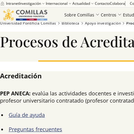
Intranet
Investigación
Internacional
Actualidad
Contacto
Colabora
Co
Sobre Comillas
Centros
Estud
Universidad Pontificia Comillas
Biblioteca
Apoyo investigación
Proc
Procesos de Acredita
Acreditación
PEP ANECA:
evalúa las actividades docentes e invest
profesor universitario contratado (profesor contrata
Guía de ayuda
Preguntas frecuentes