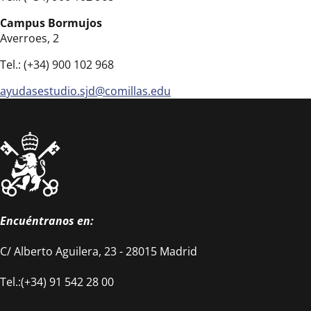
Campus Bormujos
Averroes, 2
Tel.: (+34)
900 102 968
ayudasestudio.sjd@comillas.edu
Encuéntranos en:
C/ Alberto Aguilera, 23 - 28015 Madrid
Tel.:(+34) 91 542 28 00