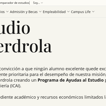
mparador de estudios
Soy...
rola
ios
Admisión y Becas
Empleabilidad
Campus Life
Ver más
udio
erdrola
n convicción a que ningún alumno excelente quede ex
te prioritaria para el desempeño de nuestra misión, 
erdrola creando un
Programa de Ayudas al Estudio
p
ería (ICAI).
ediente académico y recursos económicos limitados l