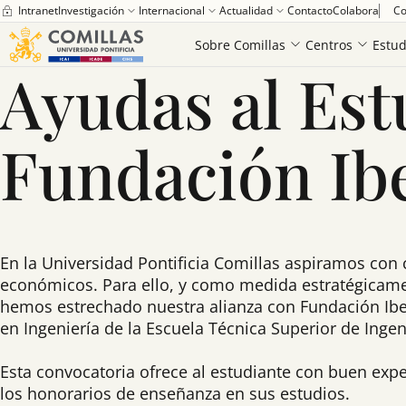
Intranet
Investigación
Internacional
Actualidad
Contacto
Colabora
Co
Home
Becas y ayudas para grado
Ayudas al Estudio Fundación Iberd
Sobre Comillas
Centros
Estud
Saber más
Ayudas al Est
Fundación Ib
En la Universidad Pontificia Comillas aspiramos co
económicos. Para ello, y como medida estratégicamen
hemos estrechado nuestra alianza con Fundación Ib
en Ingeniería de la Escuela Técnica Superior de Ingeni
Esta convocatoria ofrece al estudiante con buen exp
los honorarios de enseñanza en sus estudios.