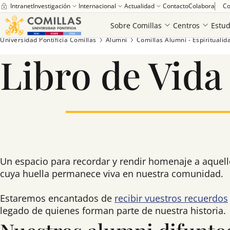
Intranet
Investigación
Internacional
Actualidad
Contacto
Colabora
Co
Sobre Comillas
Centros
Estud
Universidad Pontificia Comillas
Alumni
Comillas Alumni - Espiritualid
Libro de Vida
Saber más
Un espacio para recordar y rendir homenaje a aquel
cuya huella permanece viva en nuestra comunidad.
Estaremos encantados de
recibir vuestros recuerdos
legado de quienes forman parte de nuestra historia.