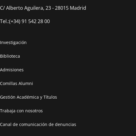
Guía de impresión web
C/ Alberto Aguilera, 23 - 28015 Madrid
Guía rápida impresión centralizada Cantoblanco
Tel.:(+34) 91 542 28 00
Guía rápida impresión centralizada IBS
Guía rápida impresión centralizada ICAI
Investigación
Biblioteca
Admisiones
Comillas Alumni
Gestión Académica y Títulos
Trabaja con nosotros
Canal de comunicación de denuncias